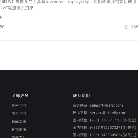
测试UVC 摄像头的工具有luvcview、mplayer等，我们就来介绍如何使用
现UVC双摄像头拍摄...
:50
16
了解更多
联系我们
商务联系: sales@t-firefly.com
关于我们
技术支持: service@t-firefly.com
加入我们
国内销售: (+86)13790717706(陈先生)
新闻资讯
国内销售: (+86)19129073271(何先生)
分销渠道
国内销售: (+86)13425505094(林先生)
商务文件