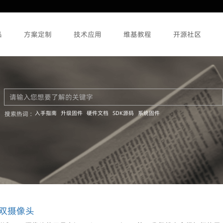
品
方案定制
技术应用
维基教程
开源社区
入手指南
升级固件
硬件文档
SDK源码
系统固件
搜索热词 :
现双摄像头