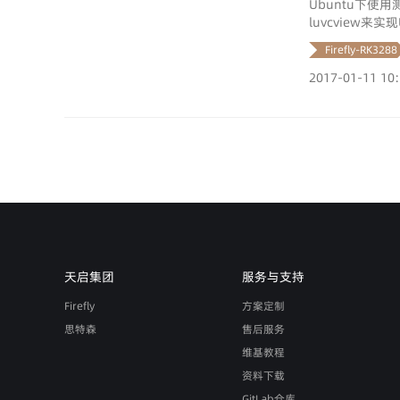
Ubuntu下使用
luvcview来实
Firefly-RK3288
2017-01-11 10
天启集团
服务与支持
Firefly
方案定制
思特森
售后服务
维基教程
资料下载
GitLab仓库