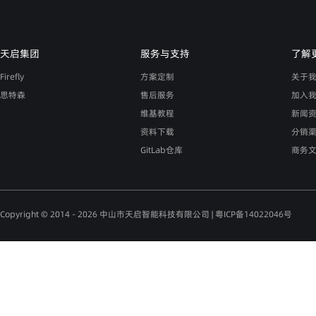
天启集团
服务与支持
了解
Firefly
方案定制
关于
思特森
售后服务
加入
维基教程
新闻
资料下载
分销
GitLab仓库
商务
Copyright © 2014 - 2026 中山市天启智能科技有限公司 |
粤ICP备14022046号