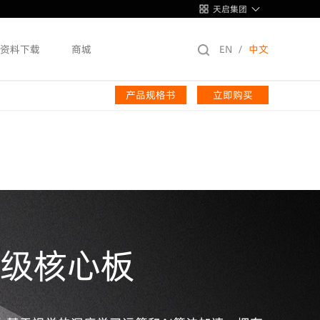
天启集团
资料下载
商城
EN
/
中文
产品规格书
立即购买
入门级核心板