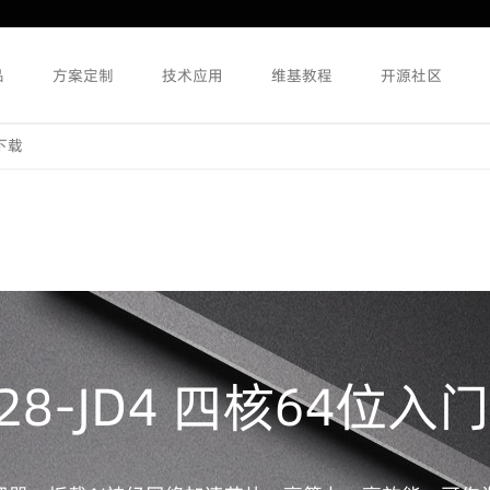
品
方案定制
技术应用
维基教程
开源社区
下载
3328-JD4 四核64位